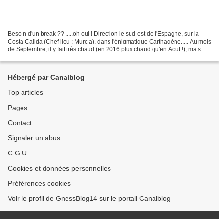
Besoin d'un break ?? .....oh oui ! Direction le sud-est de l'Espagne, sur la
Costa Calida (Chef lieu : Murcia), dans l'énigmatique Carthagène..... Au mois
de Septembre, il y fait très chaud (en 2016 plus chaud qu'en Aout !), mais
quand on longe la cote...
Hébergé par Canalblog
Top articles
Pages
Contact
Signaler un abus
C.G.U.
Cookies et données personnelles
Préférences cookies
Voir le profil de GnessBlog14 sur le portail Canalblog