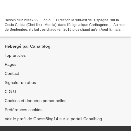
Besoin d'un break ?? .....oh oui ! Direction le sud-est de l'Espagne, sur la
Costa Calida (Chef lieu : Murcia), dans l'énigmatique Carthagène..... Au mois
de Septembre, il y fait très chaud (en 2016 plus chaud qu'en Aout !), mais
quand on longe la cote...
Hébergé par Canalblog
Top articles
Pages
Contact
Signaler un abus
C.G.U.
Cookies et données personnelles
Préférences cookies
Voir le profil de GnessBlog14 sur le portail Canalblog