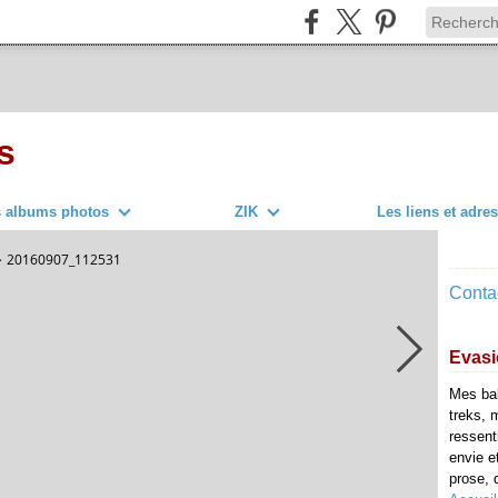
s
s albums photos
ZIK
Les liens et adre
>
20160907_112531
Contac
Evasi
Mes ba
treks, 
ressent
envie e
prose, d