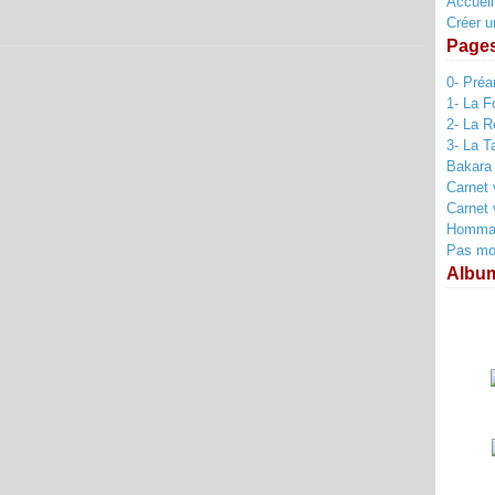
Accueil
Créer u
Page
0- Pré
1- La F
2- La R
3- La T
Bakara
Carnet 
Carnet 
Hommag
Pas mort
Albu