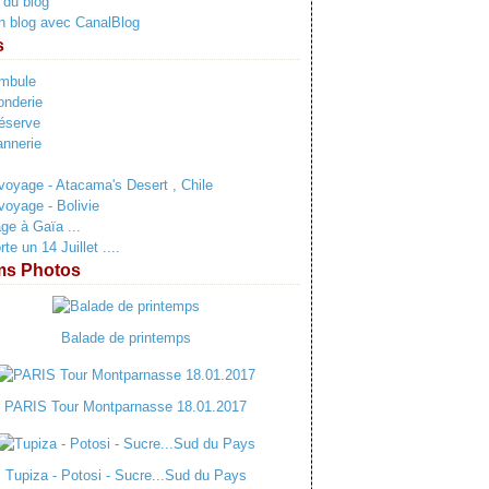
 du blog
n blog avec CanalBlog
s
ambule
onderie
éserve
annerie
voyage - Atacama's Desert , Chile
voyage - Bolivie
e à Gaïa ...
e un 14 Juillet ....
ms Photos
Balade de printemps
PARIS Tour Montparnasse 18.01.2017
Tupiza - Potosi - Sucre...Sud du Pays