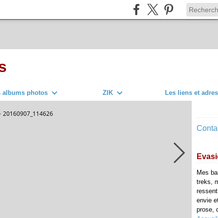
s
s albums photos
ZIK
Les liens et adre
>
20160907_114626
Contac
Evasi
Mes ba
treks, 
ressent
envie e
prose, d