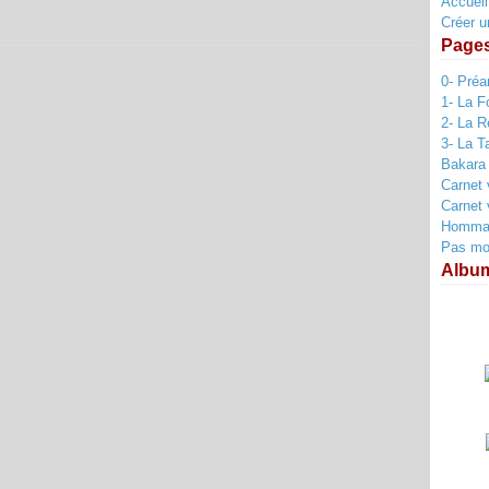
Accueil
Créer u
Page
0- Pré
1- La F
2- La R
3- La T
Bakara
Carnet 
Carnet 
Hommag
Pas mort
Albu