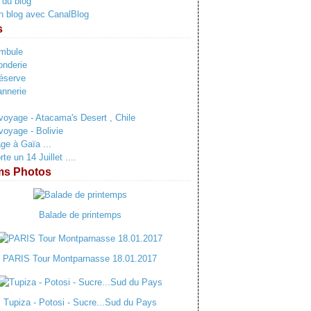
 du blog
n blog avec CanalBlog
s
ambule
onderie
éserve
annerie
voyage - Atacama's Desert , Chile
voyage - Bolivie
e à Gaïa ...
e un 14 Juillet ....
ms Photos
Balade de printemps
PARIS Tour Montparnasse 18.01.2017
Tupiza - Potosi - Sucre...Sud du Pays