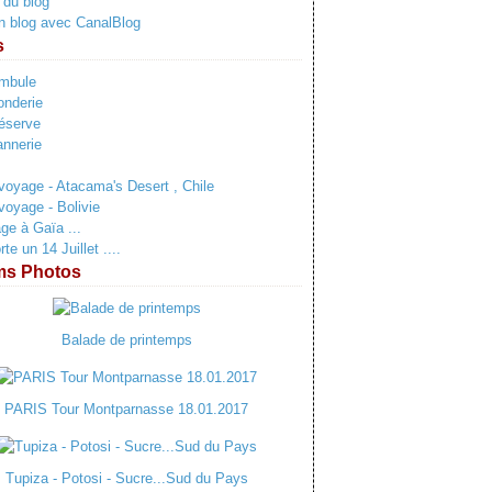
 du blog
n blog avec CanalBlog
s
ambule
onderie
éserve
annerie
voyage - Atacama's Desert , Chile
voyage - Bolivie
e à Gaïa ...
e un 14 Juillet ....
ms Photos
Balade de printemps
PARIS Tour Montparnasse 18.01.2017
Tupiza - Potosi - Sucre...Sud du Pays