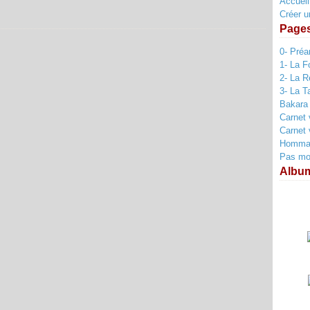
Accueil
Créer u
Page
0- Pré
1- La F
2- La R
3- La T
Bakara
Carnet 
Carnet 
Hommag
Pas mort
Albu