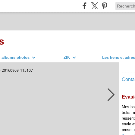
s
s albums photos
ZIK
Les liens et adre
>
20160909_115107
Contac
Evasi
Mes ba
treks, 
ressent
envie e
prose, d