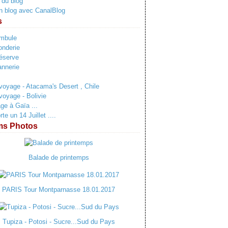
 du blog
n blog avec CanalBlog
s
ambule
onderie
éserve
annerie
voyage - Atacama's Desert , Chile
voyage - Bolivie
e à Gaïa ...
e un 14 Juillet ....
ms Photos
Balade de printemps
PARIS Tour Montparnasse 18.01.2017
Tupiza - Potosi - Sucre...Sud du Pays