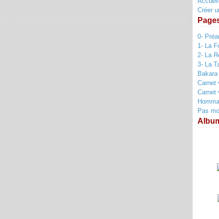
Accueil
Créer u
Page
0- Pré
1- La F
2- La R
3- La T
Bakara
Carnet 
Carnet 
Hommag
Pas mort
Albu