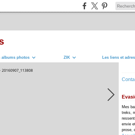
s
s albums photos
ZIK
Les liens et adre
>
20160907_113808
Contac
Evasi
Mes ba
treks, 
ressent
envie e
prose, d