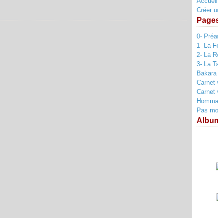
Accueil
Créer u
Page
0- Pré
1- La F
2- La R
3- La T
Bakara
Carnet 
Carnet 
Hommag
Pas mort
Albu