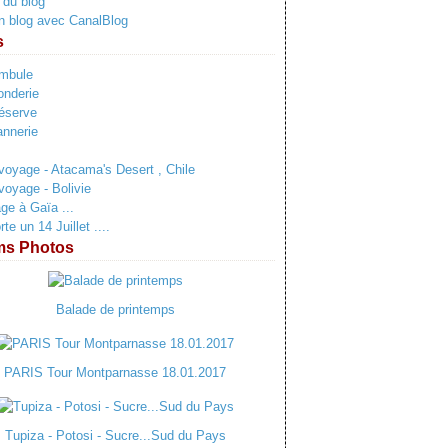
 du blog
n blog avec CanalBlog
s
ambule
onderie
éserve
annerie
voyage - Atacama's Desert , Chile
voyage - Bolivie
e à Gaïa ...
e un 14 Juillet ....
ms Photos
Balade de printemps
PARIS Tour Montparnasse 18.01.2017
Tupiza - Potosi - Sucre...Sud du Pays