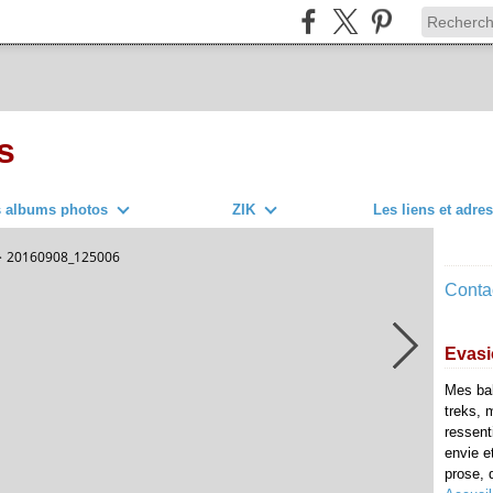
s
s albums photos
ZIK
Les liens et adre
>
20160908_125006
Contac
Evasi
Mes ba
treks, 
ressent
envie e
prose, d